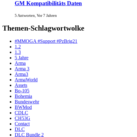
GM Kompatibilitäts Daten
5 Antworten, Vor 7 Jahren
Themen-Schlagwortwolke
#MMOGA #Support #PzBrig21
1.2
1.3
5 Jahre
Arma
Arma 3
Arma3
ArmaWorld
Assets
Bo-105
Bohemia
Bundeswehr
BWMod
CDLC
CH53G
Contact
DLC
DLC Bundle 2