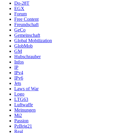
Do-28T
EGX
Forum
Free Content
Freundschaft
GeCo
Gemeinschaft
Global Mobilization
GlobMob
GM
Hubschrauber
Infos
IP
IPv4
IPv6
Jets
Laws of War
Logo
LTG63
Luftwaffe
Meinungen
Mi2
Passion
PzBrig21
Real