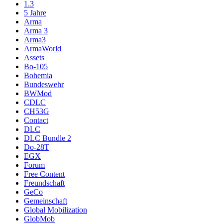
1.3
5 Jahre
Arma
Arma 3
Arma3
ArmaWorld
Assets
Bo-105
Bohemia
Bundeswehr
BWMod
CDLC
CH53G
Contact
DLC
DLC Bundle 2
Do-28T
EGX
Forum
Free Content
Freundschaft
GeCo
Gemeinschaft
Global Mobilization
GlobMob