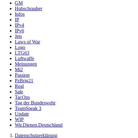
GM
Hubschrauber
Infos
IP
IPv4
IPv6
Jets
Laws of War
Logo
LTG63
Luftwaffe
Meinungen
Mi2
Passion
PzBrig21
Real
Sale
TacOps
Tag der Bundeswehr
TeamSpeak 3
Update
WIP
Wir.Dienen.Deutschland
Datenschutzerklärung