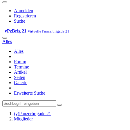
Anmelden
Registrieren
Suche
vPzBrig 21
Virtuelle Panzerbrigade 21
Alles
Alles
Forum
Termine
Artikel
Seiten
Galerie
Erweiterte Suche
(v)Panzerbrigade 21
Mitglieder