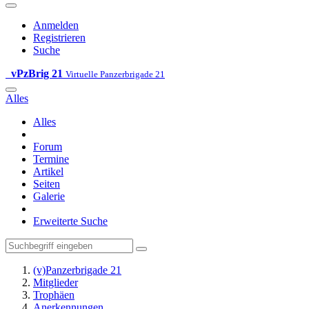
Anmelden
Registrieren
Suche
vPzBrig 21
Virtuelle Panzerbrigade 21
Alles
Alles
Forum
Termine
Artikel
Seiten
Galerie
Erweiterte Suche
(v)Panzerbrigade 21
Mitglieder
Trophäen
Anerkennungen