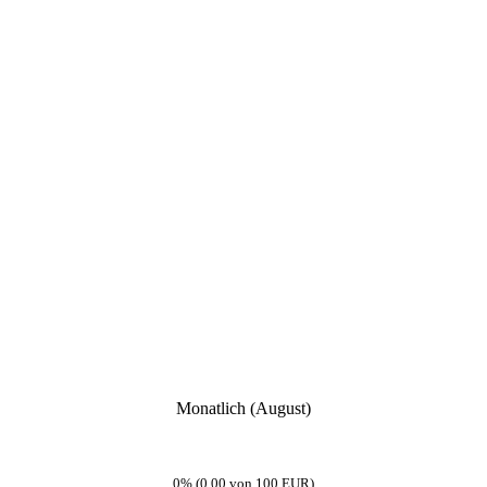
Monatlich (August)
0% (0,00 von 100 EUR)