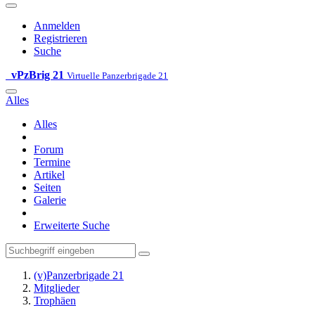
Anmelden
Registrieren
Suche
vPzBrig 21
Virtuelle Panzerbrigade 21
Alles
Alles
Forum
Termine
Artikel
Seiten
Galerie
Erweiterte Suche
(v)Panzerbrigade 21
Mitglieder
Trophäen