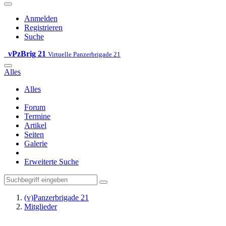
Anmelden
Registrieren
Suche
vPzBrig 21
Virtuelle Panzerbrigade 21
Alles
Alles
Forum
Termine
Artikel
Seiten
Galerie
Erweiterte Suche
(v)Panzerbrigade 21
Mitglieder