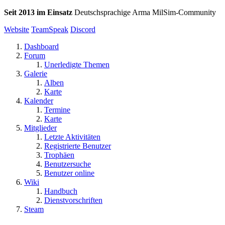
Seit 2013 im Einsatz
Deutschsprachige Arma MilSim-Community
Website
TeamSpeak
Discord
Dashboard
Forum
Unerledigte Themen
Galerie
Alben
Karte
Kalender
Termine
Karte
Mitglieder
Letzte Aktivitäten
Registrierte Benutzer
Trophäen
Benutzersuche
Benutzer online
Wiki
Handbuch
Dienstvorschriften
Steam