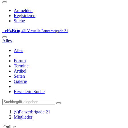
Anmelden
Registrieren
Suche
vPzBrig 21
Virtuelle Panzerbrigade 21
Alles
Alles
Forum
Termine
Artikel
Seiten
Galerie
Erweiterte Suche
(v)Panzerbrigade 21
Mitglieder
Online