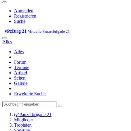
Anmelden
Registrieren
Suche
vPzBrig 21
Virtuelle Panzerbrigade 21
Alles
Alles
Forum
Termine
Artikel
Seiten
Galerie
Erweiterte Suche
(v)Panzerbrigade 21
Mitglieder
Trophäen
Sonstige