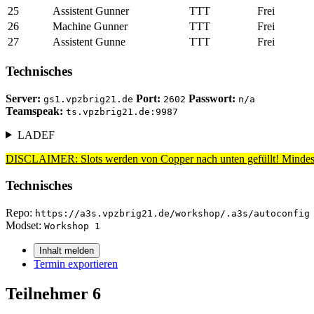
25
Assistent Gunner
TTT
Frei
26
Machine Gunner
TTT
Frei
27
Assistent Gunne
TTT
Frei
Technisches
Server:
Port:
Passwort:
gs1.vpzbrig21.de
2602
n/a
Teamspeak:
ts.vpzbrig21.de:9987
LADEF
DISCLAIMER: Slots werden von Copper nach unten gefüllt! Mindest
Technisches
Repo:
https://a3s.vpzbrig21.de/workshop/.a3s/autoconfig
Modset:
Workshop 1
Inhalt melden
Termin exportieren
Teilnehmer
6