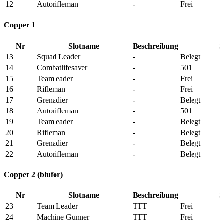
12
Autorifleman
-
Frei
Copper 1
Nr
Slotname
Beschreibung
13
Squad Leader
-
Belegt
14
Combatlifesaver
-
501
15
Teamleader
-
Frei
16
Rifleman
-
Frei
17
Grenadier
-
Belegt
18
Autorifleman
-
501
19
Teamleader
-
Belegt
20
Rifleman
-
Belegt
21
Grenadier
-
Belegt
22
Autorifleman
-
Belegt
Copper 2 (blufor)
Nr
Slotname
Beschreibung
23
Team Leader
TTT
Frei
24
Machine Gunner
TTT
Frei